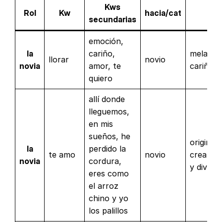
Kws
Rol
Kw
hacia/cat
t
secundarias
emoción,
la
cariño,
melancó
llorar
novio
novia
amor, te
cariños
quiero
allí donde
lleguemos,
en mis
sueños, he
original,
la
perdido la
te amo
novio
creativo
novia
cordura,
y divert
eres como
el arroz
chino y yo
los palillos