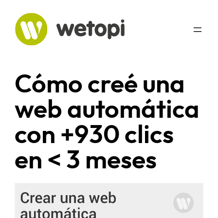
Saltar
al
contenido
Cómo creé una
web automática
con +930 clics
en < 3 meses