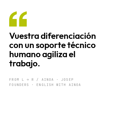
Vuestra diferenciación
con un soporte técnico
humano agiliza el
trabajo.
FROM L → R / AINOA · JOSEP
FOUNDERS · ENGLISH WITH AINOA