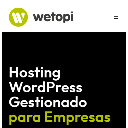
Saltar
al
contenido
Hosting
WordPress
Gestionado
para Empresas