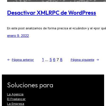
Desactivar XMLRPC de WordPress
En este post analizamos de forma precisa el «cuándo» y el «por q
enero 9, 2022
1
…
5
6
7
8
←
Página anterior
Página siguiente
→
Soluciones para
La Agencia
El Freelancer
La Empresa