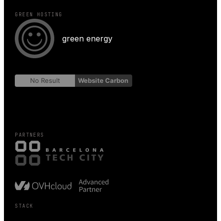
GREEN HOSTING
green energy
No Result
Website Carbon
PARTNERS
STACK