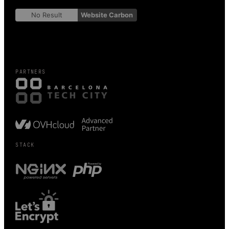
No Result
Website Carbon
PARTNERS
STACK