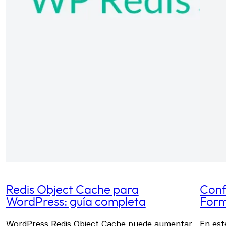
Redis Object Cache para
Conf
WordPress: guía completa
For
WordPress Redis Object Cache puede aumentar
En est