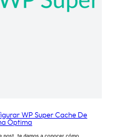
igurar WP Super Cache De
ma Óptima
e post, te damos a conocer cómo