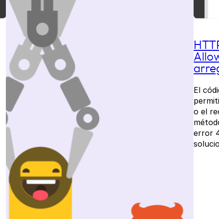
HTTP
Allo
arre
El cód
permit
o el r
método
error 
soluci