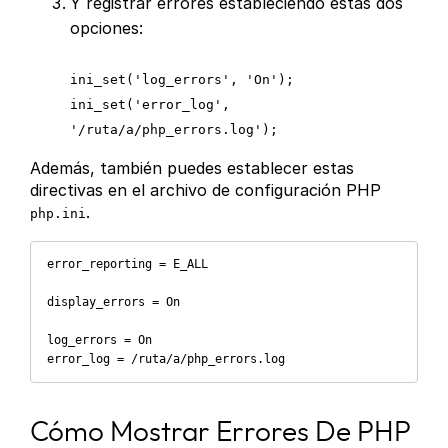
Y registrar errores estableciendo estas dos
opciones:
ini_set('log_errors', 'On');
ini_set('error_log',
'/ruta/a/php_errors.log');
Además, también puedes establecer estas
directivas en el archivo de configuración PHP
.
php.ini
error_reporting = E_ALL

display_errors = On

log_errors = On

error_log = /ruta/a/php_errors.log
Cómo Mostrar Errores De PHP