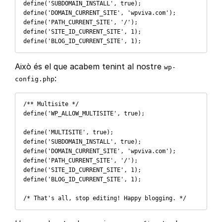
define('SUBDOMAIN_INSTALL', true); 

define('DOMAIN_CURRENT_SITE', 'wpviva.com'); 

define('PATH_CURRENT_SITE', '/'); 

define('SITE_ID_CURRENT_SITE', 1); 

define('BLOG_ID_CURRENT_SITE', 1);
Això és el que acabem tenint al nostre
wp-
:
config.php
/** Multisite */

define('WP_ALLOW_MULTISITE', true);

define('MULTISITE', true); 

define('SUBDOMAIN_INSTALL', true); 

define('DOMAIN_CURRENT_SITE', 'wpviva.com'); 

define('PATH_CURRENT_SITE', '/'); 

define('SITE_ID_CURRENT_SITE', 1); 

define('BLOG_ID_CURRENT_SITE', 1); 

/* That's all, stop editing! Happy blogging. */