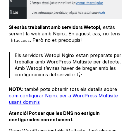
Si estàs treballant amb servidors Wetopi
, estàs
servint la web amb Nginx. En aquest cas, no tens
. Però no et preocupis!
.htaccess
Els servidors Wetopi Nginx estan preparats per
treballar amb WordPress Multisite per defecte.
Amb Wetopi t’evites haver de bregar amb les
configuracions del servidor 🙂
NOTA
: també pots obtenir tots els detalls sobre
com configurar Nginx per a WordPress Multisite
usant dominis
Atenció! Pot ser que les DNS no estiguin
configurades correctament.
Quan WordPress instal·la Multisite, farà algunes