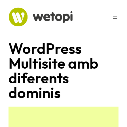
Vés
al
contingut
WordPress
Multisite amb
diferents
dominis