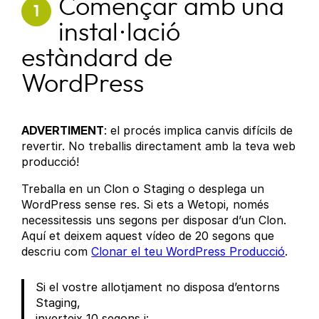
Començar amb una
1
instal·lació
estàndard de
WordPress
ADVERTIMENT
: el procés implica canvis difícils de
revertir. No treballis directament amb la teva web
producció!
Treballa en un Clon o Staging o desplega un
WordPress sense res. Si ets a Wetopi, només
necessitessis uns segons per disposar d’un Clon.
Aquí et deixem aquest vídeo de 20 segons que
descriu com
Clonar el teu WordPress Producció
.
Si el vostre allotjament no disposa d’entorns
Staging,
inverteix 10 segons i: