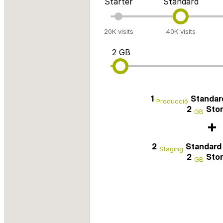
Starter
Standard
20K visits
40K visits
2 GB
1
Standar
Producció
2
Sto
GB
+
2
Standard
Staging
2
Sto
GB