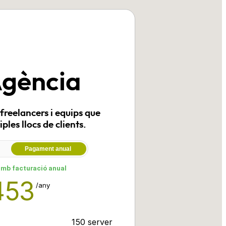
Agència
freelancers i equips que
ples llocs de clients.
Pagament anual
amb facturació anual
453
/any
150 server