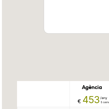
Agència
453
/any
€
5 ser