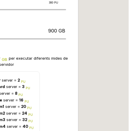
300 PU
900 GB
0
per executar diferents mides de
GB
servidor
r
server =
2
PU
ard
server =
3
PU
server =
8
PU
e
server =
16
PU
m1
server =
20
PU
m2
server =
24
PU
m3
server =
32
PU
em4
server =
40
PU