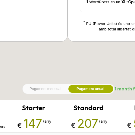
1
WordPress en un
XL-Cp
*
PU (Power Units) és una u
amb total llibertat 
1 month f
Pagament mensual
Pagament anual
Starter
Standard
147
207
/any
/any
€
€
€
vers