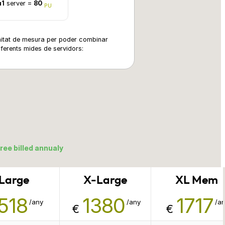
u1
server =
80
PU
nitat de mesura per poder combinar
diferents mides de servidors:
ree billed annualy
Large
X-Large
XL Mem
518
1380
1717
/any
/any
/a
€
€