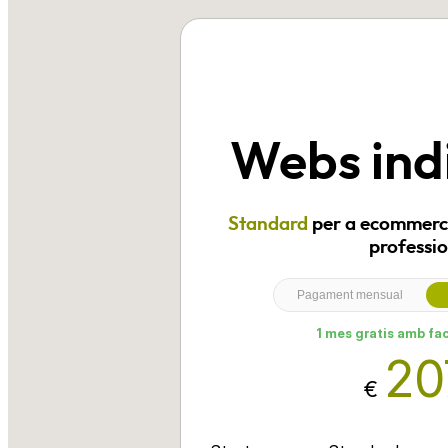
Webs ind
Standard
per a ecommerce
professio
Pagament mensual
1 mes gratis amb fa
20
€