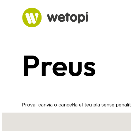
Vés
al
contingut
Preus
Prova, canvia o cancel·la el teu pla sense penal