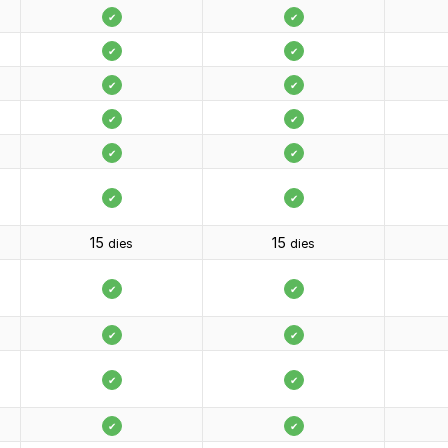
✔
✔
✔
✔
✔
✔
✔
✔
✔
✔
✔
✔
15
15
dies
dies
✔
✔
✔
✔
✔
✔
✔
✔