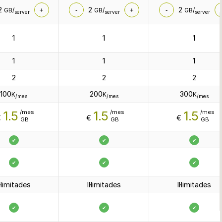
2
2
2
GB/
+
-
GB/
+
-
GB/
server
server
server
1
1
1
1
1
1
2
2
2
100
200
300
K
K
K
/mes
/mes
/mes
1.5
1.5
1.5
/mes
/mes
/mes
€
€
€
GB
GB
GB
✔
✔
✔
✔
✔
✔
l·limitades
Il·limitades
Il·limitades
✔
✔
✔