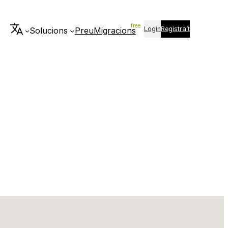
Login
Registra’t
Solucions
Preu
Migracions