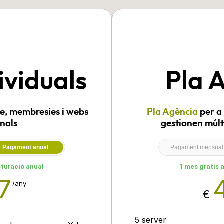
ividuals
Pla 
, membresies i webs
Pla Agència
per a 
nals
gestionen múlti
Pagament anual
Pagament mensual
cturació anual
1 mes gratis 
7
/any
€
5 server