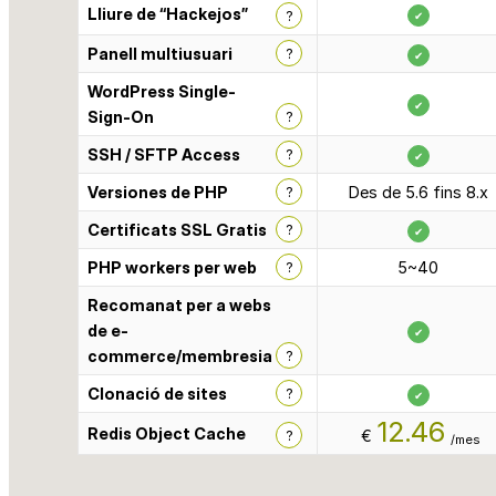
Lliure de “Hackejos”
?
✔
Panell multiusuari
?
✔
WordPress Single-
✔
Sign-On
?
SSH / SFTP Access
?
✔
Versiones de PHP
?
Des de 5.6 fins 8.x
Certificats SSL Gratis
?
✔
PHP workers per web
?
5~40
Recomanat per a webs
de e-
✔
commerce/membresia
?
Clonació de sites
?
✔
12.46
Redis Object Cache
?
€
/mes