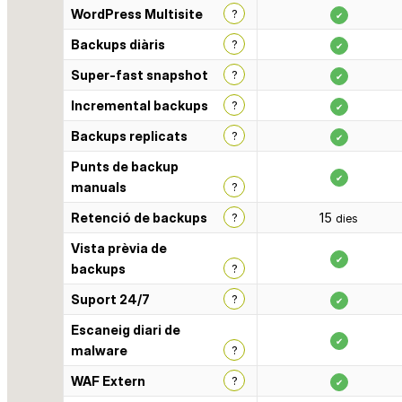
WordPress Multisite
?
✔
Backups diàris
?
✔
Super-fast snapshot
?
✔
Incremental backups
?
✔
Backups replicats
?
✔
Punts de backup
✔
manuals
?
Retenció de backups
?
15
dies
Vista prèvia de
✔
backups
?
Suport 24/7
?
✔
Escaneig diari de
✔
malware
?
WAF Extern
?
✔