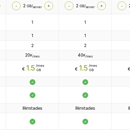
2
2
-
GB/
+
-
GB/
+
-
server
server
1
1
1
1
2
2
20
40
K
K
/mes
/mes
1.5
1.5
/mes
/mes
€
€
GB
GB
✔
✔
✔
✔
Il·limitades
Il·limitades
I
✔
✔