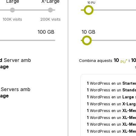
Large
X-Large
10 PU
100K visits
200K visits
100 GB
10 GB
d
Server
amb
10
1
Combina aquests
i
*
PU
rage
1
WordPress en un
Starte
Servers
amb
1
WordPress en un
Stand
rage
1
WordPress en un
Large
1
WordPress en un
X-Larg
1
WordPress en un
XL-Me
1
WordPress en un
XL-Me
1
WordPress en un
XL-Me
1
WordPress en un
XL-M