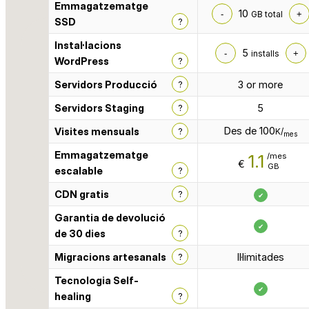
Emmagatzematge
10
-
GB total
+
SSD
?
Instal·lacions
5
-
installs
+
WordPress
?
Servidors Producció
?
3 or more
Servidors Staging
?
5
Des de 100
Visites mensuals
?
K/
mes
Emmagatzematge
1.1
/mes
€
GB
escalable
?
CDN gratis
?
✔
Garantia de devolució
✔
de 30 dies
?
Migracions artesanals
?
Il·limitades
Tecnologia Self-
✔
healing
?