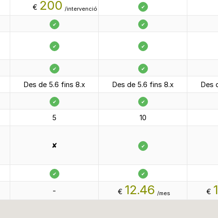
200
€
✔
/intervenció
✔
✔
✔
✔
✔
✔
Des de 5.6 fins 8.x
Des de 5.6 fins 8.x
Des d
✔
✔
5
10
✘
✔
✔
✔
12.46
-
€
€
/mes