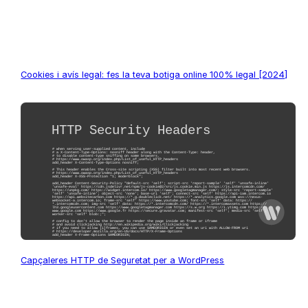
Cookies i avís legal: fes la teva botiga online 100% legal [2024]
Capçaleres HTTP de Seguretat per a WordPress