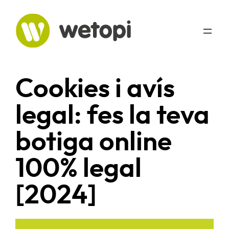
Vés
al
contingut
Cookies i avís
legal: fes la teva
botiga online
100% legal
[2024]