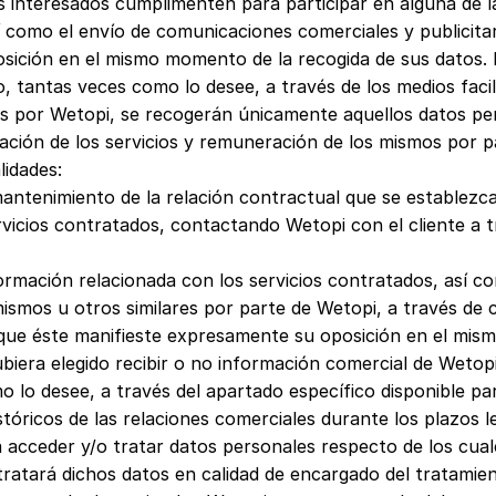
s interesados cumplimenten para participar en alguna de la
así como el envío de comunicaciones comerciales y publicita
sición en el mismo momento de la recogida de sus datos. N
 tantas veces como lo desee, a través de los medios facili
dos por Wetopi, se recogerán únicamente aquellos datos p
stación de los servicios y remuneración de los mismos por p
lidades:
l mantenimiento de la relación contractual que se establezc
rvicios contratados, contactando Wetopi con el cliente a t
ormación relacionada con los servicios contratados, así c
 mismos u otros similares por parte de Wetopi, a través de 
o que éste manifieste expresamente su oposición en el mi
biera elegido recibir o no información comercial de Wetopi,
lo desee, a través del apartado específico disponible para
stóricos de las relaciones comerciales durante los plazos 
acceder y/o tratar datos personales respecto de los cuales
ratará dichos datos en calidad de encargado del tratamien