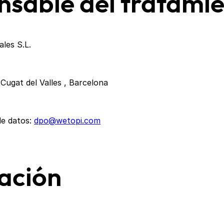
nsable del tratami
ales S.L.
 Cugat del Valles , Barcelona
de datos:
dpo@wetopi.com
ación