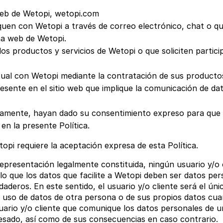
 web de Wetopi, wetopi.com
uen con Wetopi a través de correo electrónico, chat o qu
na web de Wetopi.
los productos y servicios de Wetopi o que soliciten partic
ual con Wetopi mediante la contratación de sus productos
presente en el sitio web que implique la comunicación de d
ectamente, hayan dado su consentimiento expreso para que
 en la presente Política.
topi requiere la aceptación expresa de esta Política.
epresentación legalmente constituida, ningún usuario y/o cl
o que los datos que facilite a Wetopi deben ser datos per
aderos. En este sentido, el usuario y/o cliente será el ún
l uso de datos de otra persona o de sus propios datos cua
suario y/o cliente que comunique los datos personales de 
resado, así como de sus consecuencias en caso contrario.