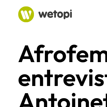
Saltar
al
contenido
Afrofem
entrevis
Antoinet