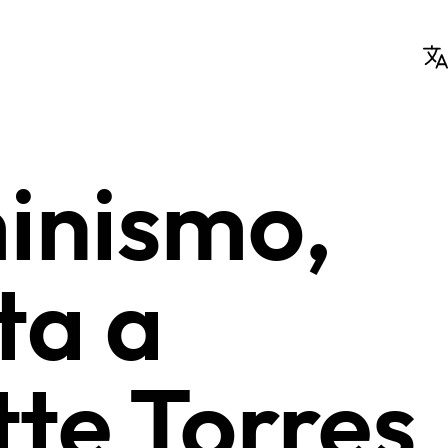
inismo,
ta a
te Torres