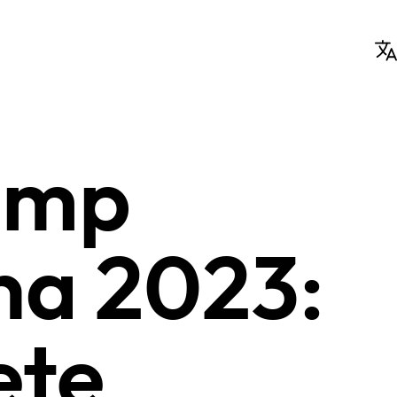
amp
na 2023:
ete