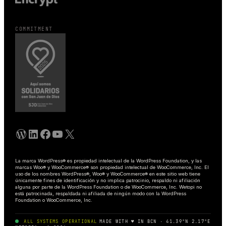
COMMITMENT
WordPress
LinkedIn
Facebook
YouTube
X
La marca WordPress® es propiedad intelectual de la WordPress Foundation, y las
marcas Woo® y WooCommerce® son propiedad intelectual de WooCommerce, Inc. El
uso de los nombres WordPress®, Woo® y WooCommerce® en este sitio web tiene
únicamente fines de identificación y no implica patrocinio, respaldo ni afiliación
alguna por parte de la WordPress Foundation o de WooCommerce, Inc. Wetopi no
está patrocinada, respaldada ni afiliada de ningún modo con la WordPress
Foundation o WooCommerce, Inc.
ALL SYSTEMS OPERATIONAL
MADE WITH
♥
IN BCN · 41.39°N 2.17°E